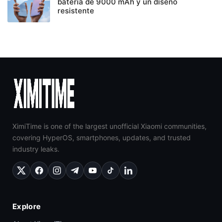
batería de 9000 mAh y un diseño
resistente
XimiTime is one of the largest unofficial Xiaomi communities,
covering HyperOS, smartphones, updates, and trusted
industry leaks.
Explore