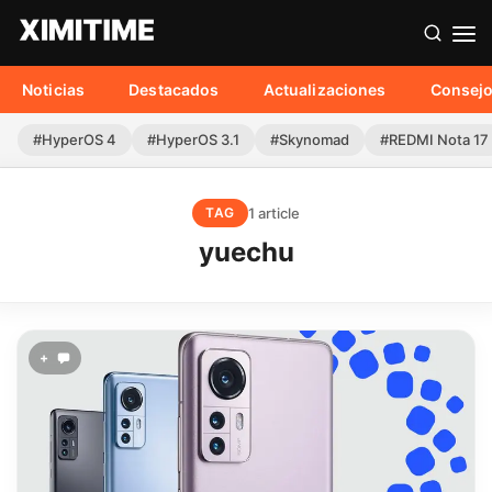
Noticias
Destacados
Actualizaciones
Consej
#HyperOS 4
#HyperOS 3.1
#Skynomad
#REDMI Nota 17
1 article
TAG
yuechu
+