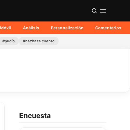
Móvil
Análisis
Personalización
Comentarios
#pudín
#nezha te cuento
Encuesta