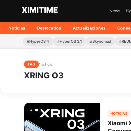
News
Hy
Noticias
Destacados
Actualizaciones
Conse
#HyperOS 4
#HyperOS 3.1
#Skynomad
#REDM
1 article
TAG
XRING O3
+
NOTICIAS
Xiaomi 