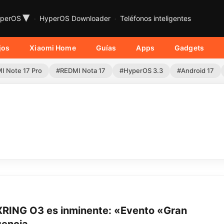
▾
perOS
HyperOS Downloader
Teléfonos inteligentes
jos
Xiaomi Home
Guías
Apps
Gadgets
I Note 17 Pro
#REDMI Nota 17
#HyperOS 3.3
#Android 17
XRING O3 es inminente: «Evento «Gran