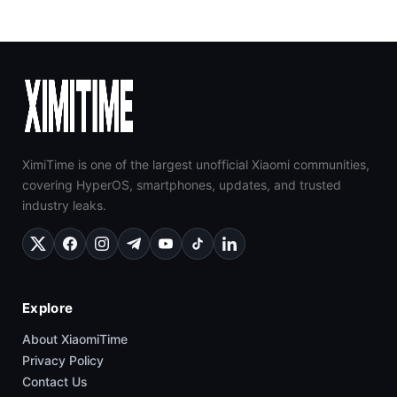
XimiTime is one of the largest unofficial Xiaomi communities,
covering HyperOS, smartphones, updates, and trusted
industry leaks.
Explore
About XiaomiTime
Privacy Policy
Contact Us