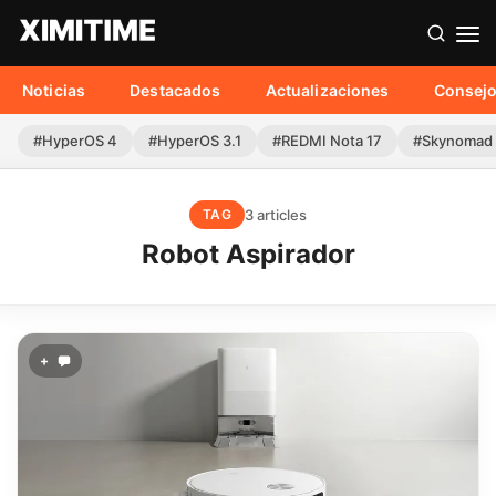
Noticias
Destacados
Actualizaciones
Consej
#HyperOS 4
#HyperOS 3.1
#REDMI Nota 17
#Skynomad
3 articles
TAG
Robot Aspirador
+