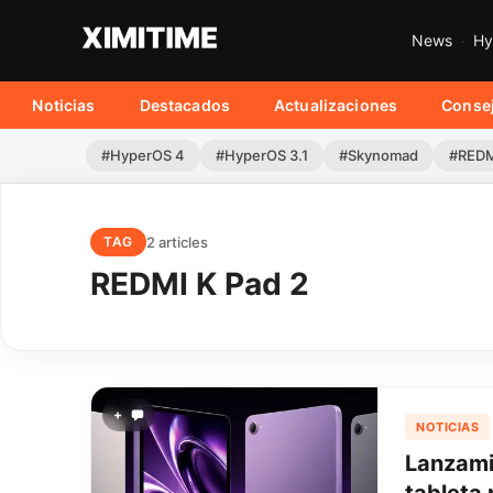
News
Hy
Noticias
Destacados
Actualizaciones
Conse
#HyperOS 4
#HyperOS 3.1
#Skynomad
#REDM
2 articles
TAG
REDMI K Pad 2
+
NOTICIAS
Lanzami