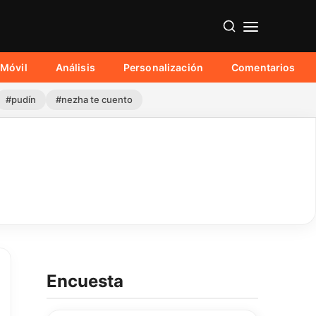
Móvil
Análisis
Personalización
Comentarios
#pudín
#nezha te cuento
Encuesta