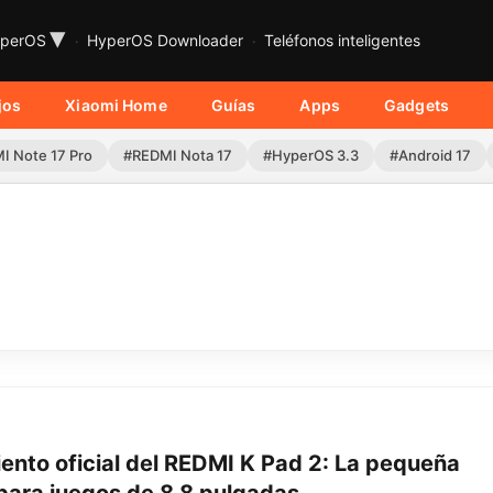
▾
perOS
HyperOS Downloader
Teléfonos inteligentes
jos
Xiaomi Home
Guías
Apps
Gadgets
I Note 17 Pro
#REDMI Nota 17
#HyperOS 3.3
#Android 17
ento oficial del REDMI K Pad 2: La pequeña