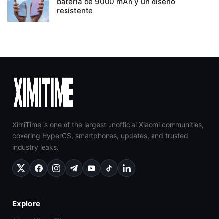
batería de 9000 mAh y un diseño
resistente
XimiTime is one of the largest unofficial Xiaomi communities,
covering HyperOS, smartphones, updates, and trusted
industry leaks.
Explore