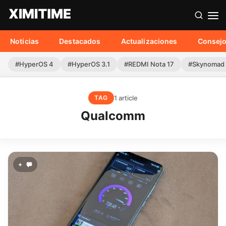
Noticias
Destacados
Actualizaciones
Consej
#HyperOS 4
#HyperOS 3.1
#REDMI Nota 17
#Skynomad
1 article
TAG
Qualcomm
+