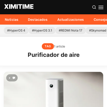
Noticias
Destacados
Actualizaciones
Consej
#HyperOS 4
#HyperOS 3.1
#REDMI Nota 17
#Skynomad
1 article
TAG
Purificador de aire
+