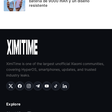
batería de 9000 mAh y un diseño
resistente
XimiTime is one of the largest unofficial Xiaomi communities,
covering HyperOS, smartphones, updates, and trusted
industry leaks.
Explore