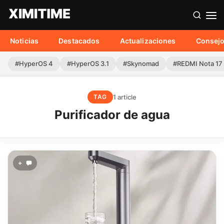
Noticias
Destacados
Actualizaciones
Consej
#HyperOS 4
#HyperOS 3.1
#Skynomad
#REDMI Nota 17
1 article
TAG
Purificador de agua
+