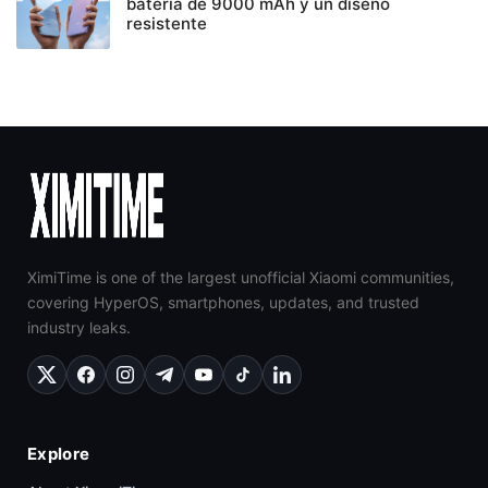
batería de 9000 mAh y un diseño
resistente
XimiTime is one of the largest unofficial Xiaomi communities,
covering HyperOS, smartphones, updates, and trusted
industry leaks.
Explore