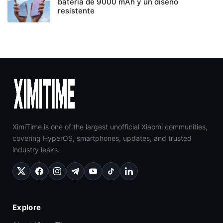
batería de 9000 mAh y un diseño
resistente
XimiTime is one of the largest unofficial Xiaomi communities,
covering HyperOS, smartphones, updates, and trusted
industry leaks.
Explore