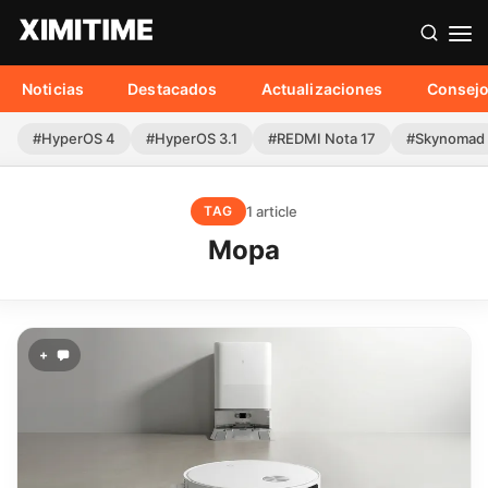
Noticias
Destacados
Actualizaciones
Consej
#HyperOS 4
#HyperOS 3.1
#REDMI Nota 17
#Skynomad
1 article
TAG
Mopa
+