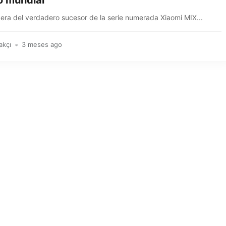
 mundial
pera del verdadero sucesor de la serie numerada Xiaomi MIX...
akçı
3 meses ago