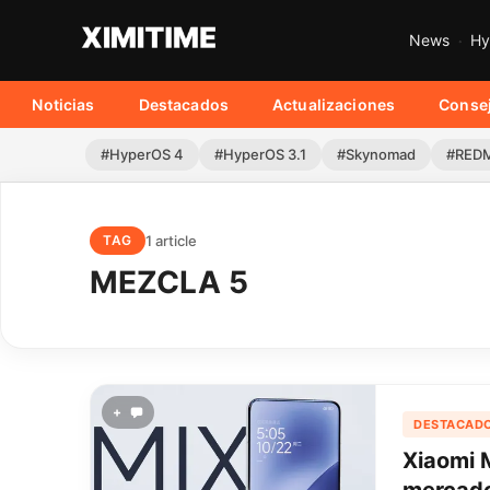
News
Hy
Noticias
Destacados
Actualizaciones
Conse
#HyperOS 4
#HyperOS 3.1
#Skynomad
#REDM
1 article
TAG
MEZCLA 5
+
DESTACAD
Xiaomi M