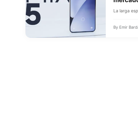
mercado
La larga es
By
Emir Bard