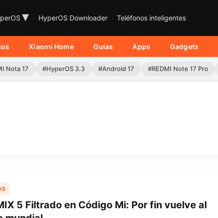
▾
perOS
HyperOS Downloader
Teléfonos inteligentes
jos
Xiaomi Home
Guías
Apps
Gadgets
I Nota 17
#HyperOS 3.3
#Android 17
#REDMI Note 17 Pro
OS
IX 5 Filtrado en Código Mi: Por fin vuelve al