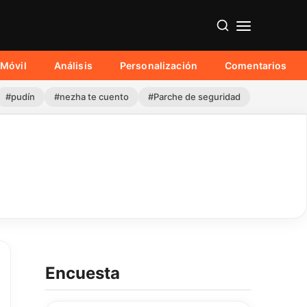
Móvil
Análisis
Personalización
Comentarios
#pudín
#nezha te cuento
#Parche de seguridad
Encuesta