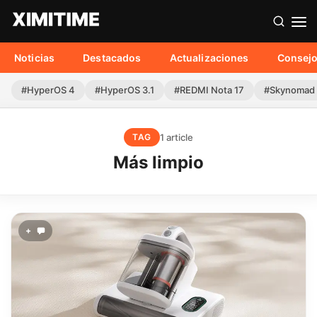
Noticias
Destacados
Actualizaciones
Consej
#HyperOS 4
#HyperOS 3.1
#REDMI Nota 17
#Skynomad
1 article
TAG
Más limpio
+