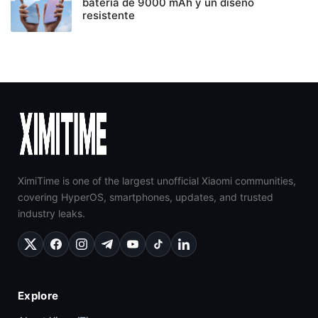
batería de 9000 mAh y un diseño
resistente
XimiTime is one of the largest unofficial Xiaomi communities,
covering HyperOS, smartphones, updates, and trusted
industry leaks.
Explore