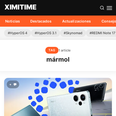
Noticias
Destacados
Actualizaciones
Consej
#HyperOS 4
#HyperOS 3.1
#Skynomad
#REDMI Note 17
1 article
TAG
mármol
+