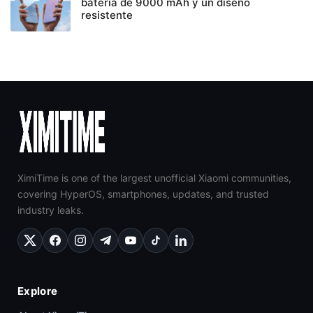
batería de 9000 mAh y un diseño
resistente
XimiTime is one of the largest unofficial Xiaomi communities,
covering HyperOS, smartphones, updates, and trusted
industry leaks.
Explore