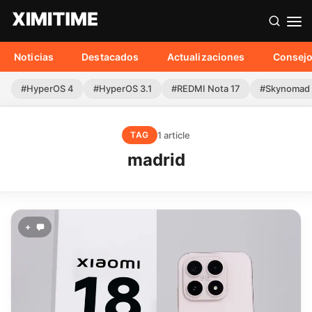
Noticias
Destacados
Actualizaciones
Consej
#HyperOS 4
#HyperOS 3.1
#REDMI Nota 17
#Skynomad
1 article
TAG
madrid
+