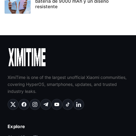
batería de 9000 mAh y un diseño
resistente
XimiTime is one of the largest unofficial Xiaomi communities,
covering HyperOS, smartphones, updates, and trusted
industry leaks.
Explore