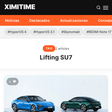
Noticias
Destacados
Actualizaciones
Consej
#HyperOS 4
#HyperOS 3.1
#Skynomad
#REDMI Note 17
2 articles
TAG
Lifting SU7
+