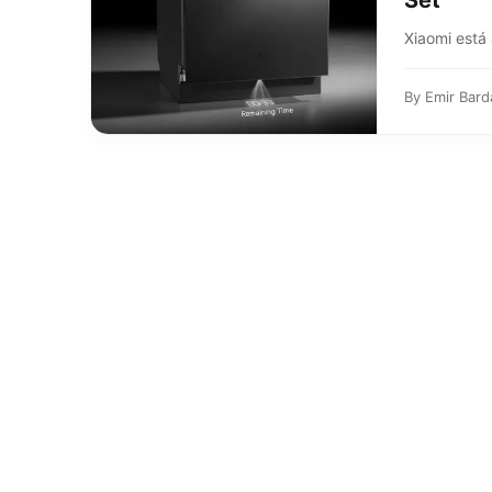
Set
Xiaomi está 
By
Emir Bard