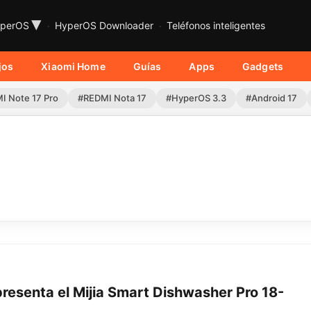
▾
perOS
HyperOS Downloader
Teléfonos inteligentes
jos
Xiaomi Home
Guías
Apps
Gadgets
I Note 17 Pro
#REDMI Nota 17
#HyperOS 3.3
#Android 17
resenta el Mijia Smart Dishwasher Pro 18-