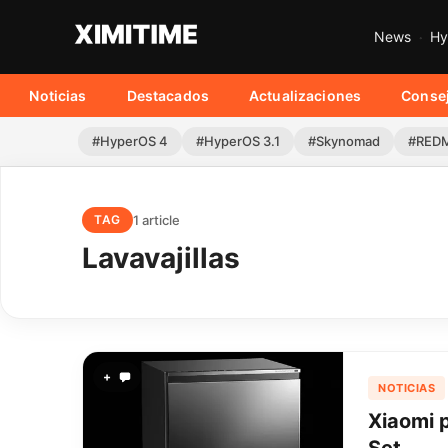
News
Hy
Noticias
Destacados
Actualizaciones
Conse
#HyperOS 4
#HyperOS 3.1
#Skynomad
#REDM
1 article
TAG
Lavavajillas
+
NOTICIAS
Xiaomi p