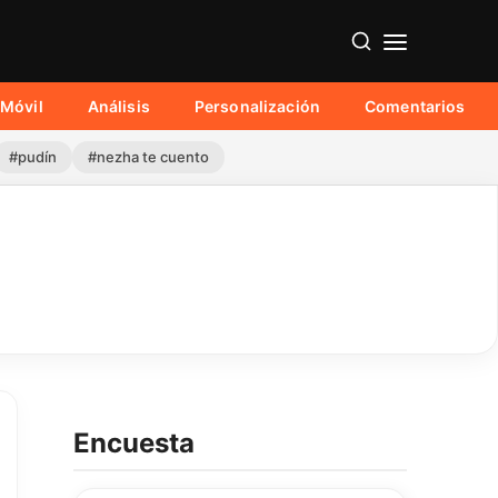
Móvil
Análisis
Personalización
Comentarios
#pudín
#nezha te cuento
Encuesta