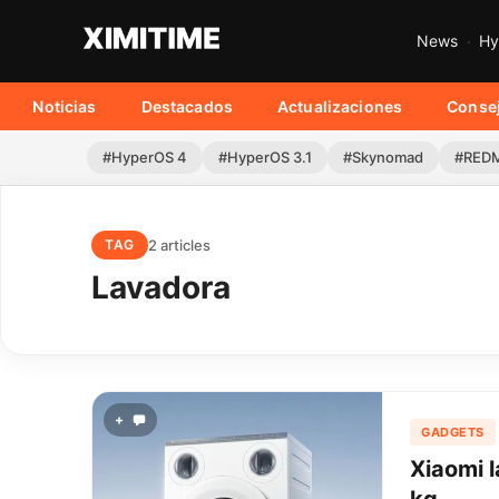
News
Hy
Noticias
Destacados
Actualizaciones
Conse
#HyperOS 4
#HyperOS 3.1
#Skynomad
#REDM
2 articles
TAG
Lavadora
+
GADGETS
Xiaomi l