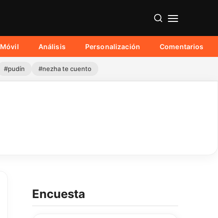
Móvil
Análisis
Personalización
Comentarios
#pudín
#nezha te cuento
Encuesta