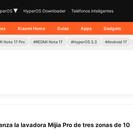
▾
perOS
HyperOS Downloader
Teléfonos inteligentes
jos
Xiaomi Home
Guías
Apps
Gadgets
I Note 17 Pro
#REDMI Nota 17
#HyperOS 3.3
#Android 17
anza la lavadora Mijia Pro de tres zonas de 10