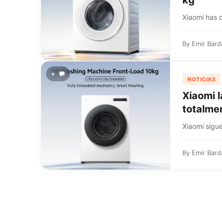
kg
Xiaomi has o
By
Emir Bard
+
NOTICIAS
Xiaomi l
totalme
Xiaomi sigu
By
Emir Bard