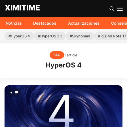
Noticias
Destacados
Actualizaciones
Consej
#HyperOS 4
#HyperOS 3.1
#Skynomad
#REDMI Note 17
1 article
TAG
HyperOS 4
+