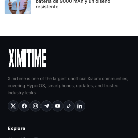
batería de 9000 mAh y un diseño
resistente
XimiTime is one of the largest unofficial Xiaomi communities,
covering HyperOS, smartphones, updates, and trusted
industry leaks.
Explore