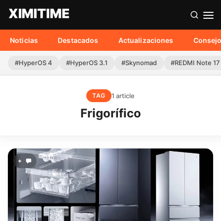
Noticias
Destacados
Actualizaciones
Consej
#HyperOS 4
#HyperOS 3.1
#Skynomad
#REDMI Note 17
1 article
TAG
Frigorífico
+