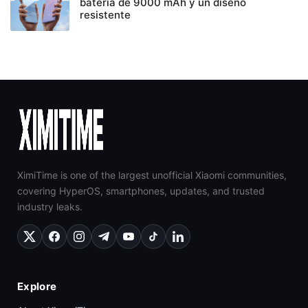
batería de 9000 mAh y un diseño
resistente
XimiTime is one of the largest unofficial Xiaomi communities,
covering HyperOS, smartphones, updates, and trusted
industry leaks.
Explore