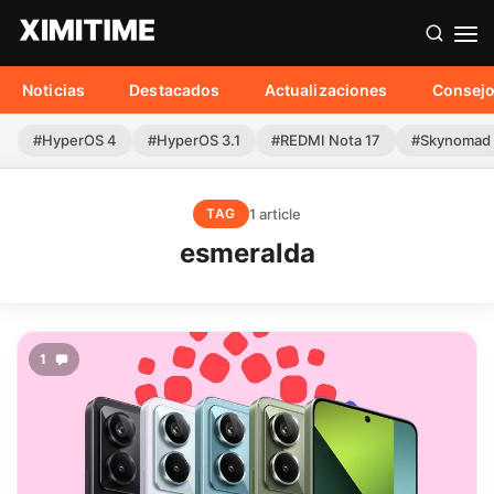
Noticias
Destacados
Actualizaciones
Consej
#HyperOS 4
#HyperOS 3.1
#REDMI Nota 17
#Skynomad
1 article
TAG
esmeralda
1