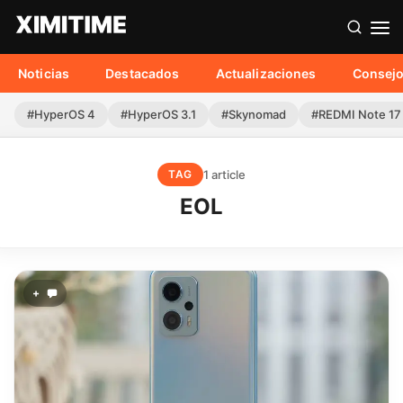
Noticias
Destacados
Actualizaciones
Consej
#HyperOS 4
#HyperOS 3.1
#Skynomad
#REDMI Note 17
1 article
TAG
EOL
+