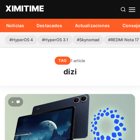
Noticias
Destacados
Actualizaciones
Consej
#HyperOS 4
#HyperOS 3.1
#Skynomad
#REDMI Nota 17
1 article
TAG
dizi
+