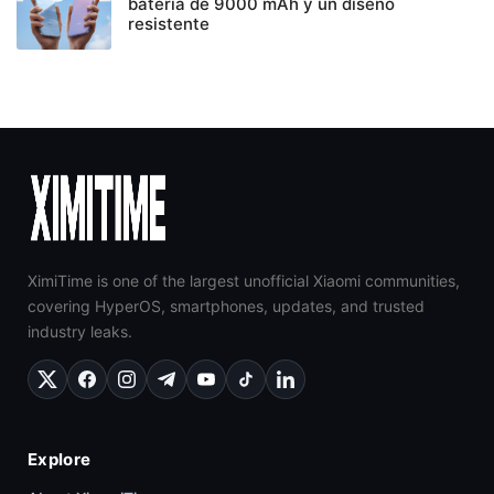
batería de 9000 mAh y un diseño
resistente
XimiTime is one of the largest unofficial Xiaomi communities,
covering HyperOS, smartphones, updates, and trusted
industry leaks.
Explore