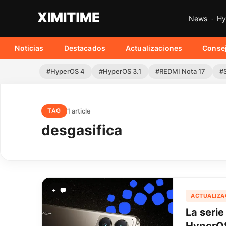
News
Hy
Noticias
Destacados
Actualizaciones
Conse
#HyperOS 4
#HyperOS 3.1
#REDMI Nota 17
#
1 article
TAG
desgasifica
+
ACTUALIZA
La serie