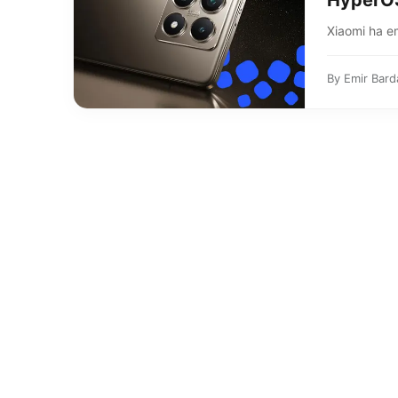
HyperOS
Xiaomi ha e
By
Emir Bard