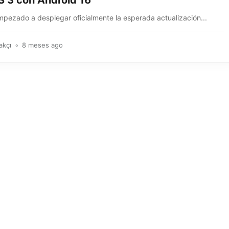
 3 con Android 16
mpezado a desplegar oficialmente la esperada actualización...
akçı
8 meses ago