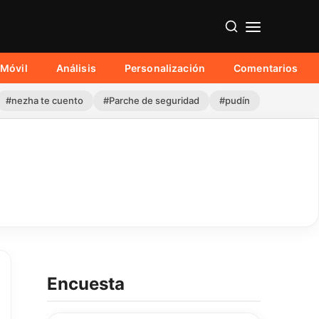
Móvil
Análisis
Personalización
Comentarios
#nezha te cuento
#Parche de seguridad
#pudín
Encuesta