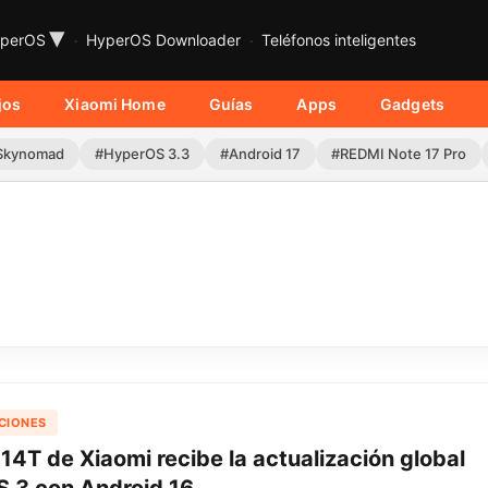
▾
perOS
HyperOS Downloader
Teléfonos inteligentes
jos
Xiaomi Home
Guías
Apps
Gadgets
Skynomad
#HyperOS 3.3
#Android 17
#REDMI Note 17 Pro
CIONES
 14T de Xiaomi recibe la actualización global