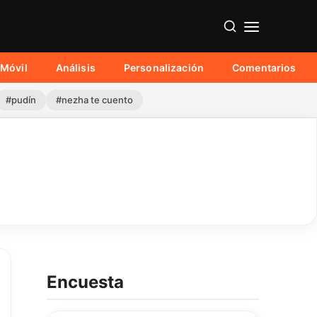
Móvil
Análisis
Personalización
Comentarios
#pudín
#nezha te cuento
Encuesta