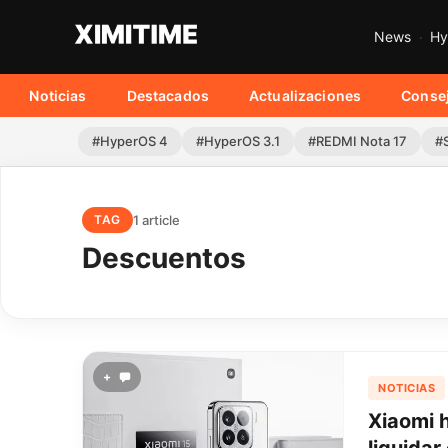
News
Hy
Noticias
Destacados
Actualizaciones
Conse
#HyperOS 4
#HyperOS 3.1
#REDMI Nota 17
#
1 article
TAG
Descuentos
+
NOTICIAS
Xiaomi 