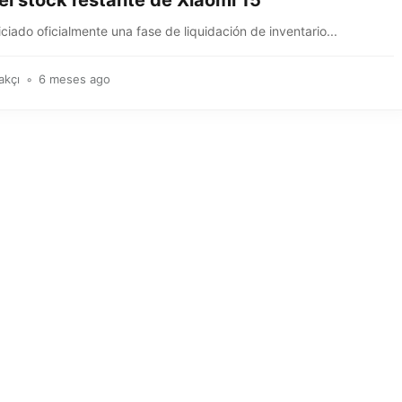
 el stock restante de Xiaomi 15
iciado oficialmente una fase de liquidación de inventario...
akçı
6 meses ago