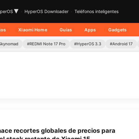
▾
perOS
HyperOS Downloader
Teléfonos inteligentes
jos
Xiaomi Home
Guías
Apps
Gadgets
Skynomad
#REDMI Note 17 Pro
#HyperOS 3.3
#Android 17
hace recortes globales de precios para