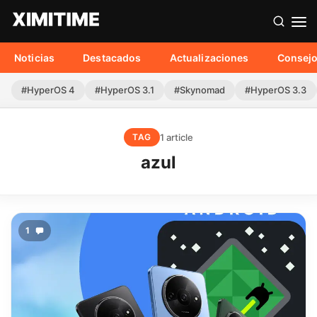
Noticias
Destacados
Actualizaciones
Consej
#HyperOS 4
#HyperOS 3.1
#Skynomad
#HyperOS 3.3
1 article
TAG
azul
1