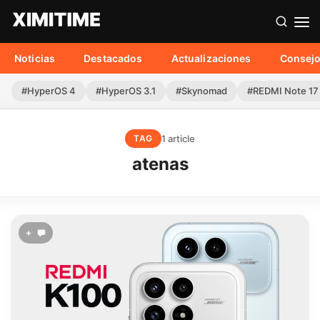
Noticias
Destacados
Actualizaciones
Consej
#HyperOS 4
#HyperOS 3.1
#Skynomad
#REDMI Note 17
1 article
TAG
atenas
+