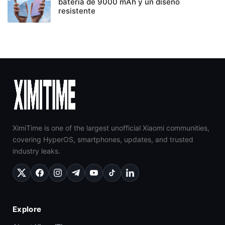
batería de 9000 mAh y un diseño
resistente
XimiTime is one of the largest unofficial Xiaomi communities,
covering HyperOS, smartphones, updates, and trusted
industry leaks.
Explore