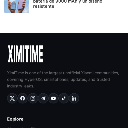
batería de 9000 mAh y un diseño
resistente
XimiTime is one of the largest unofficial Xiaomi communities,
covering HyperOS, smartphones, updates, and trusted
industry leaks.
Explore