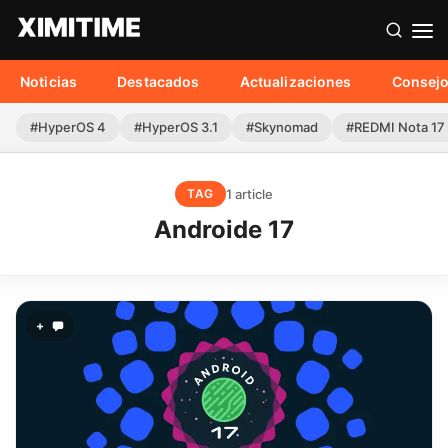
Noticias
Destacados
Actualizaciones
Consej
#HyperOS 4
#HyperOS 3.1
#Skynomad
#REDMI Nota 17
1 article
TAG
Androide 17
+